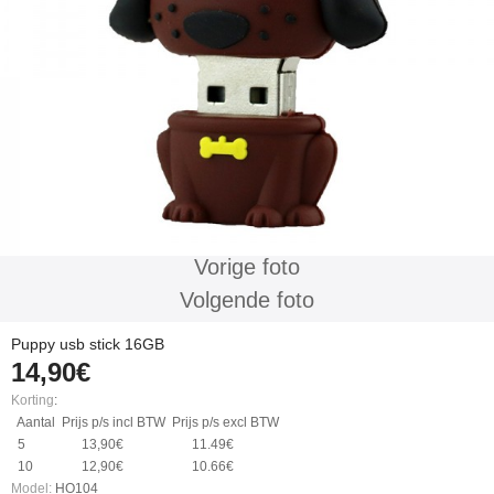
Vorige foto
Volgende foto
Puppy usb stick 16GB
14,90€
Korting
:
Aantal
Prijs p/s incl BTW
Prijs p/s excl BTW
5
13,90€
11.49€
10
12,90€
10.66€
Model:
HO104