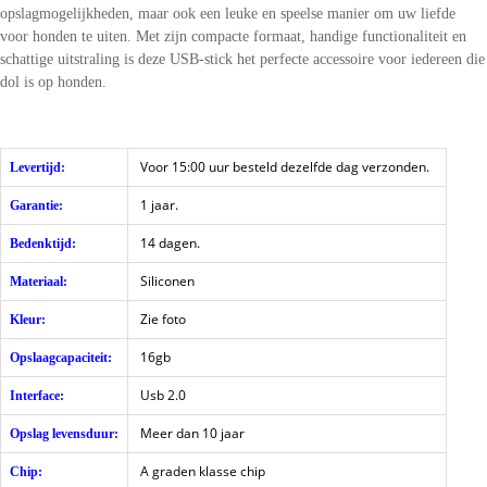
opslagmogelijkheden, maar ook een leuke en speelse manier om uw liefde
voor honden te uiten. Met zijn compacte formaat, handige functionaliteit en
schattige uitstraling is deze USB-stick het perfecte accessoire voor iedereen die
dol is op honden.
Voor 15:00 uur besteld dezelfde dag verzonden.
Levertijd:
1 jaar.
Garantie:
14 dagen.
Bedenktijd:
Siliconen
Materiaal:
Zie foto
Kleur:
16gb
Opslaagcapaciteit:
Usb 2.0
Interface:
Meer dan 10 jaar
Opslag levensduur:
A graden klasse chip
Chip: