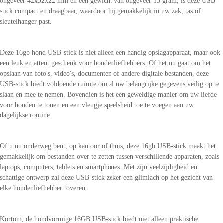
ongeveer 42x32x22 mm en een gewicht van ongeveer 15 gram, is deze USB-
stick compact en draagbaar, waardoor hij gemakkelijk in uw zak, tas of
sleutelhanger past.
Deze 16gb hond USB-stick is niet alleen een handig opslagapparaat, maar ook
een leuk en attent geschenk voor hondenliefhebbers. Of het nu gaat om het
opslaan van foto's, video's, documenten of andere digitale bestanden, deze
USB-stick biedt voldoende ruimte om al uw belangrijke gegevens veilig op te
slaan en mee te nemen. Bovendien is het een geweldige manier om uw liefde
voor honden te tonen en een vleugje speelsheid toe te voegen aan uw
dagelijkse routine.
Of u nu onderweg bent, op kantoor of thuis, deze 16gb USB-stick maakt het
gemakkelijk om bestanden over te zetten tussen verschillende apparaten, zoals
laptops, computers, tablets en smartphones. Met zijn veelzijdigheid en
schattige ontwerp zal deze USB-stick zeker een glimlach op het gezicht van
elke hondenliefhebber toveren.
Kortom, de hondvormige 16GB USB-stick biedt niet alleen praktische