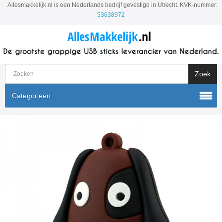
Allesmakkelijk.nl is een Nederlands bedrijf gevestigd in Utrecht. KVK-nummer:
53638972
Categorieën