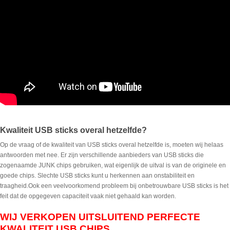
Kwaliteit USB sticks overal hetzelfde?
Op de vraag of de kwaliteit van USB sticks overal hetzelfde is, moeten wij helaas
antwoorden met nee. Er zijn verschillende aanbieders van USB sticks die
zogenaamde JUNK chips gebruiken, wat eigenlijk de uitval is van de originele en
goede chips. Slechte USB sticks kunt u herkennen aan onstabiliteit en
traagheid.Ook een veelvoorkomend probleem bij onbetrouwbare USB sticks is het
feit dat de opgegeven capaciteit vaak niet gehaald kan worden.
WIJ VERKOPEN UITSLUITEND PERFECTE
KWALITEIT USB CHIPS...