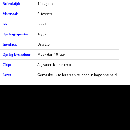
14 dagen.
Bedenktijd:
Siliconen
Materiaal:
Rood
Kleur:
16gb
Opslaagcapaciteit:
Usb 2.0
Interface:
Meer dan 10 jaar
Opslag levensduur:
A graden klasse chip
Chip:
Gemakkelijk te lezen en te lezen in hoge snelheid
Lezen: