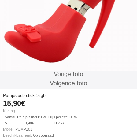
Vorige foto
Volgende foto
Pumps usb stick 16gb
15,90€
Korting
:
Aantal
Prijs p/s incl BTW
Prijs p/s excl BTW
5
13,90€
11.49€
Model:
PUMP101
Beschikbaarheid:
Op voorraad