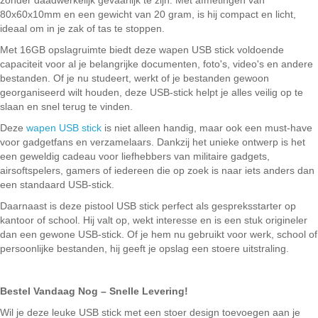
zonder daadwerkelijk gevaarlijk te zijn. Met afmetingen van
80x60x10mm en een gewicht van 20 gram, is hij compact en licht,
ideaal om in je zak of tas te stoppen.
Met 16GB opslagruimte biedt deze wapen USB stick voldoende
capaciteit voor al je belangrijke documenten, foto's, video's en andere
bestanden. Of je nu studeert, werkt of je bestanden gewoon
georganiseerd wilt houden, deze USB-stick helpt je alles veilig op te
slaan en snel terug te vinden.
Deze
wapen USB stick
is niet alleen handig, maar ook een must-have
voor gadgetfans en verzamelaars. Dankzij het unieke ontwerp is het
een geweldig cadeau voor liefhebbers van militaire gadgets,
airsoftspelers, gamers of iedereen die op zoek is naar iets anders dan
een standaard USB-stick.
Daarnaast is deze pistool USB stick perfect als gespreksstarter op
kantoor of school. Hij valt op, wekt interesse en is een stuk origineler
dan een gewone USB-stick. Of je hem nu gebruikt voor werk, school of
persoonlijke bestanden, hij geeft je opslag een stoere uitstraling.
Bestel Vandaag Nog – Snelle Levering!
Wil je deze leuke USB stick met een stoer design toevoegen aan je