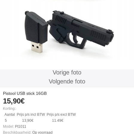
Vorige foto
Volgende foto
Pistool USB stick 16GB
15,90€
Korting
:
Aantal
Prijs p/s incl BTW
Prijs p/s excl BTW
5
13,90€
11.49€
Model:
PI1011
Beschikbaarheid:
Op voorraad