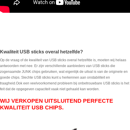
Kwaliteit USB sticks overal hetzelfde?
Op de vraag of de kwaliteit van USB sticks overal hetzelfde is, moeten wij helaas
antwoorden met nee. Er zijn verschillende aanbieders van USB sticks die
zogenaamde JUNK chips gebruiken, wat eigenlijk de uitval is van de originele en
goede chips. Slechte USB sticks kunt u herkennen aan onstabiliteit en
traagheid.Ook een veelvoorkomend probleem bij onbetrouwbare USB sticks is het
feit dat de opgegeven capaciteit vaak niet gehaald kan worden.
WIJ VERKOPEN UITSLUITEND PERFECTE
KWALITEIT USB CHIPS.