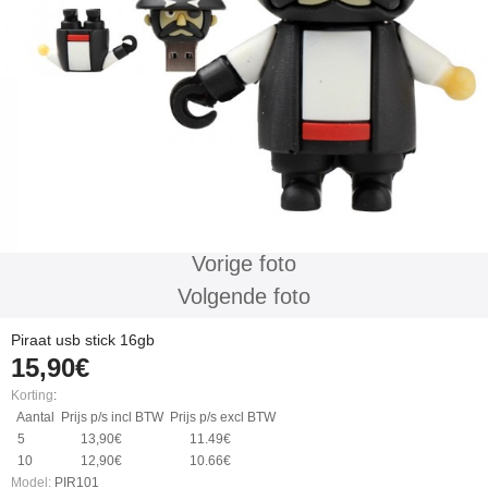
Vorige foto
Volgende foto
Piraat usb stick 16gb
15,90€
Korting
:
Aantal
Prijs p/s incl BTW
Prijs p/s excl BTW
5
13,90€
11.49€
10
12,90€
10.66€
Model:
PIR101