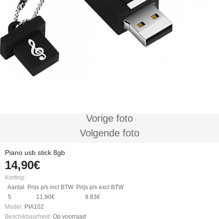
Vorige foto
Volgende foto
Piano usb stick 8gb
14,90€
Korting
:
Aantal
Prijs p/s incl BTW
Prijs p/s excl BTW
5
11,90€
9.83€
Model:
PIA102
Beschikbaarheid:
Op voorraad