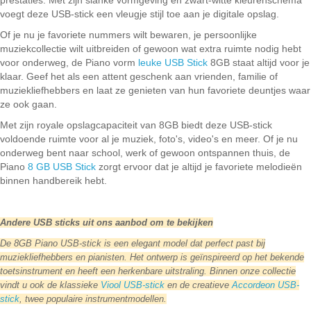
prestaties. Met zijn slanke vormgeving en zwart-witte kleurenschema
voegt deze USB-stick een vleugje stijl toe aan je digitale opslag.
Of je nu je favoriete nummers wilt bewaren, je persoonlijke
muziekcollectie wilt uitbreiden of gewoon wat extra ruimte nodig hebt
voor onderweg, de Piano vorm
leuke USB Stick
8GB staat altijd voor je
klaar. Geef het als een attent geschenk aan vrienden, familie of
muziekliefhebbers en laat ze genieten van hun favoriete deuntjes waar
ze ook gaan.
Met zijn royale opslagcapaciteit van 8GB biedt deze USB-stick
voldoende ruimte voor al je muziek, foto's, video's en meer. Of je nu
onderweg bent naar school, werk of gewoon ontspannen thuis, de
Piano
8 GB USB Stick
zorgt ervoor dat je altijd je favoriete melodieën
binnen handbereik hebt.
Andere USB sticks uit ons aanbod om te bekijken
De 8GB Piano USB-stick is een elegant model dat perfect past bij
muziekliefhebbers en pianisten. Het ontwerp is geïnspireerd op het bekende
toetsinstrument en heeft een herkenbare uitstraling. Binnen onze collectie
vindt u ook de klassieke
Viool USB-stick
en de creatieve
Accordeon USB-
stick
, twee populaire instrumentmodellen.