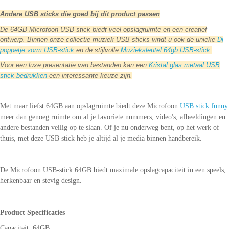
Andere USB sticks die goed bij dit product passen
De 64GB Microfoon USB-stick biedt veel opslagruimte en een creatief
ontwerp. Binnen onze collectie muziek USB-sticks vindt u ook de unieke
Dj
poppetje vorm USB-stick
en de stijlvolle
Muzieksleutel 64gb USB-stick
.
Voor een luxe presentatie van bestanden kan een
Kristal glas metaal USB
stick bedrukken
een interessante keuze zijn.
Met maar liefst 64GB aan opslagruimte biedt deze Microfoon
USB stick funny
meer dan genoeg ruimte om al je favoriete nummers, video's, afbeeldingen en
andere bestanden veilig op te slaan. Of je nu onderweg bent, op het werk of
thuis, met deze USB stick heb je altijd al je media binnen handbereik.
De Microfoon USB-stick 64GB biedt maximale opslagcapaciteit in een speels,
herkenbaar en stevig design.
Product Specificaties
Capaciteit: 64GB