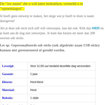
De "uw naam" die u wilt laten bedrukken, vermeldt u in
"opmerkingen".
Je hoeft geen ontwerp te maken, het enige wat je hoeft te doen is naam
doorgeven!
HIER
Als je deze usb stick toch zelf wilt ontwerpen, kan dat ook. Klik dan
en
je kunt aan de slag met ontwerpen. Je kunt dan kiezen uit meer dan 200
soorten usb sticks.
Let op: Gepersonaliseerde usb sticks (ook afgedrukt naam USB sticks)
kunnen niet geretourneerd of geruild worden.
Levertijd:
Voor 11:00 uur besteld dezelfde dag verzonden
Garantie:
1 jaar.
Kleuren:
Hout kleur
Materiaal:
Hout
Bedrukt:
1 zijde