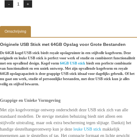
Omschrijving
Originele USB Stick met 64GB Opslag voor Grote Bestanden
De 64GB kogel USB stick biedt royale opslagruimte in een stijlvolle kogelvorm. Deze
originele en leuke USB stick is perfect voor werk of studie en combineert functionaliteit
met een opvallend design.
Kogel vorm
64GB USB stick
biedt een perfecte combinatie
van functionaliteit en een uniek ontwerp. Met zijn opvallende kogelvorm en royale
64GB opslagcapaciteit is deze grappige USB stick ideaal voor dagelijks gebruik. Of het
nu gaat om werk, studie of persoonlijke bestanden, met deze USB stick kun je alles
veilig en stijlvol bewaren.
Grappige en Unieke Vormgeving
Met zijn kogelvormige ontwerp onderscheidt deze USB stick zich van alle
standaard modellen. De stevige metalen behuizing biedt niet alleen een
stijlvolle uitstraling, maar ook extra bescherming tegen slijtage. Dankzij het
handige sleutelhangerontwerp kun je deze
leuke USB stick
makkelijk
meenemen aan je sleutelbos of tas. Het compacte formaat en lichte gewicht