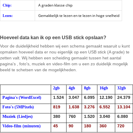
A graden klasse chip
Chip:
Gemakkelijk te lezen en te lezen in hoge snelheid
Lezen:
Hoeveel data kan ik op een USB stick opslaan?
Voor de duidelijkheid hebben wij een schema gemaakt waaruit u kunt
opmaken hoeveel data er nou eigenlijk op een USB stick (A grade) te
zetten valt. Wij hebben een scheiding gemaakt tussen het aantal
pagina's , foto's, muziek en video-film om u een zo duidelijk mogelijk
beeld te schetsen van de mogelijkheden.
2gb
4gb
8gb
16gb
32gb
1.524
3.047
6.095
12.190
24.379
Pagina's (WordExcel)
819
1.638
3.276
6.552
13.104
Foto's (5MPixels)
380
760
1.520
3.040
6.080
Muziek (
Liedjes)
45
90
180
360
720
Video-film (minuten)