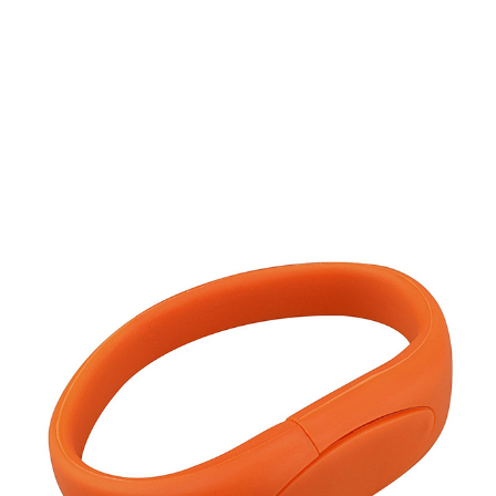
memory stick, memory stick, usb stick boot, 2gb usb stick – 4gb usb
stick – 8gb usb stick , 16gb usb stick , 32gb usb stick , usb memory –
usb flash drive – grappige usb stick – particulier usb stick ,
leuke usb
stick ,
origineel usb stick kopen ,
poppetje usb stick ,
originele
cadeau , relatiegeschenken