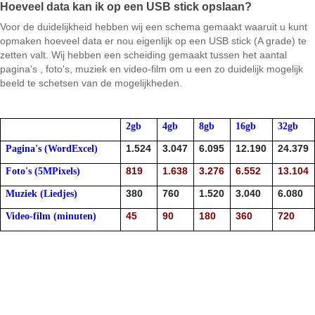
Hoeveel data kan ik op een USB stick opslaan?
Voor de duidelijkheid hebben wij een schema gemaakt waaruit u kunt
opmaken hoeveel data er nou eigenlijk op een USB stick (A grade) te
zetten valt. Wij hebben een scheiding gemaakt tussen het aantal
pagina's , foto's, muziek en video-film om u een zo duidelijk mogelijk
beeld te schetsen van de mogelijkheden.
2gb
4gb
8gb
16gb
32gb
1.524
3.047
6.095
12.190
24.379
Pagina's (WordExcel)
819
1.638
3.276
6.552
13.104
Foto's (5MPixels)
380
760
1.520
3.040
6.080
Muziek (
Liedjes)
45
90
180
360
720
Video-film (minuten)
edkope usb stick, usb sticks kopen, cadeau voor hem, cadeau voor
haar, cadeautips, cadeau idee, cadeau voor mannen, cadeau
verjaardag, cadeau tips, cadeau voor vriendin, cadeau ideeen,
verjaardagscadeau, cadeau vriend, cadeau man, leuk cadeau, cadeau
vriendin, verjaardag cadeau,
cadeau voor vriend, bruiloft cadeau,
cadeau moeder, kado idee,bootable usb sticks, bootable usb, usb