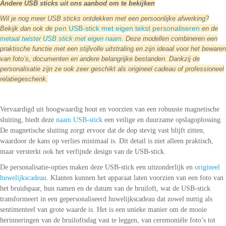
Andere USB sticks uit ons aanbod om te bekijken
Wil je nog meer USB sticks ontdekken met een persoonlijke afwerking?
pen USB-stick met eigen tekst personaliseren
Bekijk dan ook de
en de
metaal twister USB stick met eigen naam
. Deze modellen combineren een
praktische functie met een stijlvolle uitstraling en zijn ideaal voor het bewaren
van foto’s, documenten en andere belangrijke bestanden. Dankzij de
personalisatie zijn ze ook zeer geschikt als origineel cadeau of professioneel
relatiegeschenk.
Vervaardigd uit hoogwaardig hout en voorzien van een robuuste magnetische
sluiting, biedt deze
naam USB-stick
een veilige en duurzame opslagoplossing.
De magnetische sluiting zorgt ervoor dat de dop stevig vast blijft zitten,
waardoor de kans op verlies minimaal is. Dit detail is niet alleen praktisch,
maar versterkt ook het verfijnde design van de USB-stick.
De personalisatie-opties maken deze USB-stick een uitzonderlijk en
origineel
huwelijkscadeau
. Klanten kunnen het apparaat laten voorzien van een foto van
het bruidspaar, hun namen en de datum van de bruiloft, wat de USB-stick
transformeert in een gepersonaliseerd huwelijkscadeau dat zowel nuttig als
sentimenteel van grote waarde is. Het is een unieke manier om de mooie
herinneringen van de bruiloftsdag vast te leggen, van ceremoniële foto’s tot