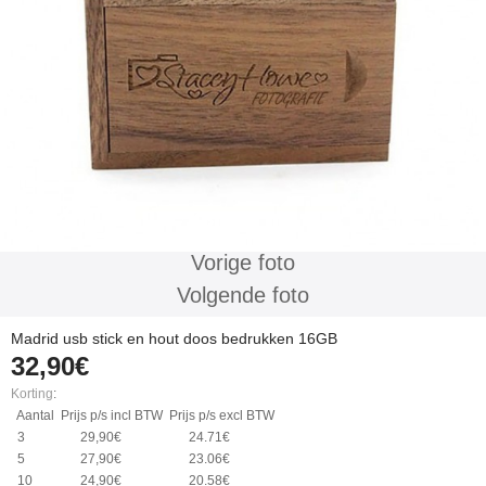
Vorige foto
Volgende foto
Madrid usb stick en hout doos bedrukken 16GB
32,90€
Korting
:
Aantal
Prijs p/s incl BTW
Prijs p/s excl BTW
3
29,90€
24.71€
5
27,90€
23.06€
10
24,90€
20.58€