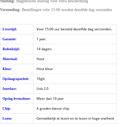
Sluiting:
Magnetische sluiting voor extra bescherming
Verzending:
Bestellingen vóór 15:00 worden dezelfde dag verzonden
Voor 15:00 uur besteld dezelfde dag verzonden.
Levertijd:
1 jaar.
Garantie:
14 dagen.
Bedenktijd:
Hout
Materiaal:
Hout kleur
Kleur:
16gb
Opslaagcapaciteit:
Usb 2.0
Interface:
Meer dan 10 jaar
Opslag levensduur:
A graden klasse chip
Chip:
Gemakkelijk te lezen en te lezen in hoge snelheid
Lezen: