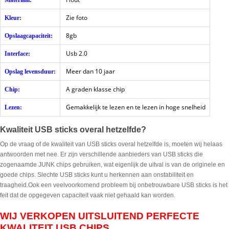
Materiaal:
Zie foto
Kleur:
8gb
Opslaagcapaciteit:
Usb 2.0
Interface:
Meer dan 10 jaar
Opslag levensduur:
A graden klasse chip
Chip:
Gemakkelijk te lezen en te lezen in hoge snelheid
Lezen:
Kwaliteit USB sticks overal hetzelfde?
Op de vraag of de kwaliteit van USB sticks overal hetzelfde is, moeten wij helaas
antwoorden met nee. Er zijn verschillende aanbieders van USB sticks die
zogenaamde JUNK chips gebruiken, wat eigenlijk de uitval is van de originele en
goede chips. Slechte USB sticks kunt u herkennen aan onstabiliteit en
traagheid.Ook een veelvoorkomend probleem bij onbetrouwbare USB sticks is het
feit dat de opgegeven capaciteit vaak niet gehaald kan worden.
WIJ VERKOPEN UITSLUITEND PERFECTE
KWALITEIT USB CHIPS.