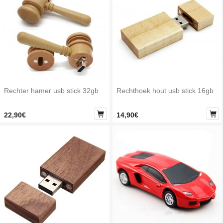
Rechter hamer usb stick 32gb
Rechthoek hout usb stick 16gb


22,90€
14,90€