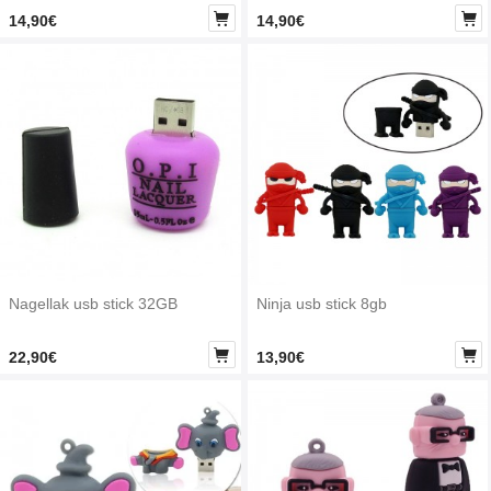


14,90€
14,90€
Nagellak usb stick 32GB
Ninja usb stick 8gb


22,90€
13,90€