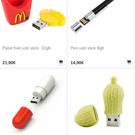
Patat friet usb stick. 32gb
Pen usb stick 8gb


21,90€
14,90€