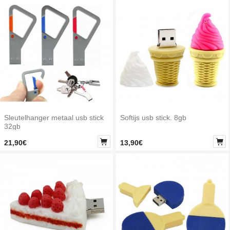
Sleutelhanger metaal usb stick
Softijs usb stick. 8gb
32gb


21,90€
13,90€