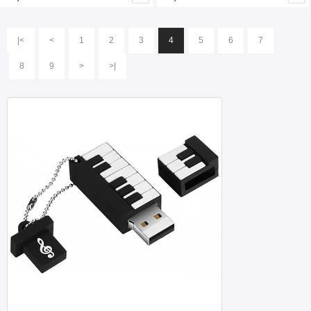
|<
<
1
2
3
4
5
6
7
8
9
>
>|