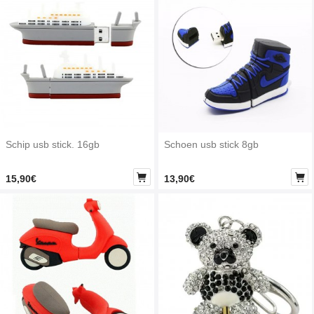
Schip usb stick. 16gb
Schoen usb stick 8gb


15,90€
13,90€