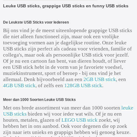
Leuke USB sticks, grappige USB sticks en funny USB sticks
De Leukste USB Sticks voor Iedereen
Bij ons vind je de meest uiteenlopende grappige USB sticks
die niet alleen functioneel zijn, maar ook een vrolijke
toevoeging vormen aan je dagelijkse routine. Onze leuke
USB sticks zijn perfect als cadeau voor vrienden, familie of
collega's, maar ook als persoonlijke USB stick voor jezelf.
Of je nu een cartoon fan bent, van dieren houdt, of liever
een USB stick hebt in de vorm van je favoriete voedsel,
muziekinstrument, sport of beroep - bij ons vind je het
allemaal. Denk bijvoorbeeld aan een
2GB USB stick
, een
4GB USB stick
, of zelfs een
128GB USB stick
.
Meer dan 1000 Soorten Leuke USB Sticks
Met ons brede assortiment van meer dan 1000 soorten
leuke
USB sticks
bieden wij voor ieder wat wils. Of je nu een
houten, metalen, glazen of
LEGO USB stick
zoekt, wij
hebben het in ons aanbod. Ook voor degenen die op zoek
zijn naar iets unieks en grappigs hebben wij genoeg keuze.