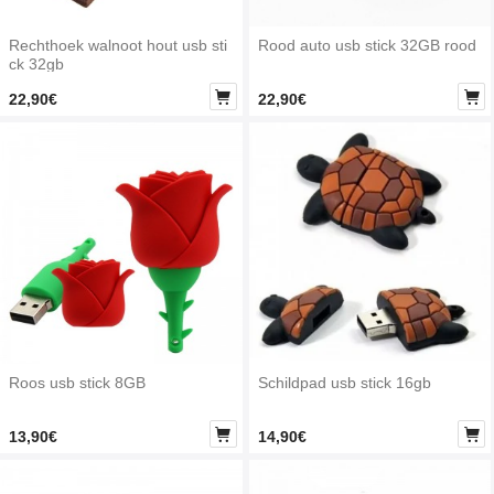
Rechthoek walnoot hout usb sti
Rood auto usb stick 32GB rood
ck 32gb


22,90€
22,90€
Roos usb stick 8GB
Schildpad usb stick 16gb


13,90€
14,90€