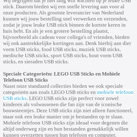
Wij begrijpen dat je niet lang wilt wachten op je leuke USB
stick. Daarom bieden wij een snelle levering aan voor al
onze producten. Als grootste leverancier van Nederland
kunnen wij jouw bestelling snel verwerken en verzenden,
zodat je jouw leuke USB stick binnen de kortste keren in
huis hebt. En als je een grotere bestelling plaatst,
bijvoorbeeld als cadeau voor collega's of vrienden, bieden
wij ook aantrekkelijke kortingen aan. Denk hierbij aan dier
vorm USB sticks, food USB sticks, muziek USB sticks,
medische USB sticks, sport USB sticks, hout vorm USB
sticks, en sieraden USB sticks.
Speciale Categorieën: LEGO USB Sticks en Mobiele
Telefoon USB Sticks
Naast onze standaard collecties bieden we ook speciale
categorieën aan zoals LEGO USB sticks en
mobiele telefoon
USB sticks
. LEGO USB sticks zijn perfect voor zowel
kinderen als volwassenen die fan zijn van de iconische
bouwsteentjes. Deze USB sticks zijn niet alleen functioneel,
maar ook een leuke manier om je bestanden op te slaan.
Mobiele telefoon USB sticks zijn ideaal voor degenen die
altijd onderweg zijn en hun bestanden gemakkelijk willen
kunnen overzetten tussen hun telefoon en computer.