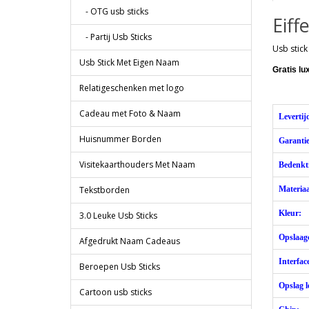
- OTG usb sticks
Eiff
- Partij Usb Sticks
Usb stick
Usb Stick Met Eigen Naam
Gratis l
Relatigeschenken met logo
Cadeau met Foto & Naam
Levertij
Huisnummer Borden
Garantie
Visitekaarthouders Met Naam
Bedenkti
Tekstborden
Materiaa
Kleur:
3.0 Leuke Usb Sticks
Opslaagc
Afgedrukt Naam Cadeaus
Interfac
Beroepen Usb Sticks
Opslag l
Cartoon usb sticks