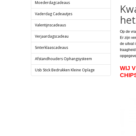
Moederdagcadeaus
Kwa
Vaderdag Cadeautjes
het
Valentijnscadeaus
Op de vra
Verjaardagscadeau
Er zijn v
de uitval
Sinterklaascadeaus
traagheid
opgegeven
Afstandhouders Ophangsysteem
WIJ 
Usb Stick Bedrukken Kleine Oplage
CHIPS