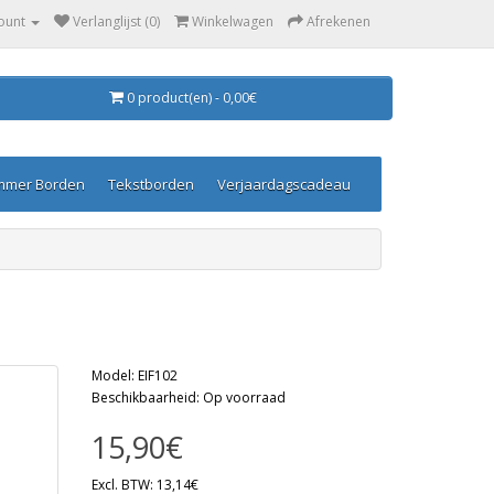
ount
Verlanglijst (0)
Winkelwagen
Afrekenen
0 product(en) - 0,00€
mmer Borden
Tekstborden
Verjaardagscadeau
Model: EIF102
Beschikbaarheid: Op voorraad
15,90€
Excl. BTW: 13,14€