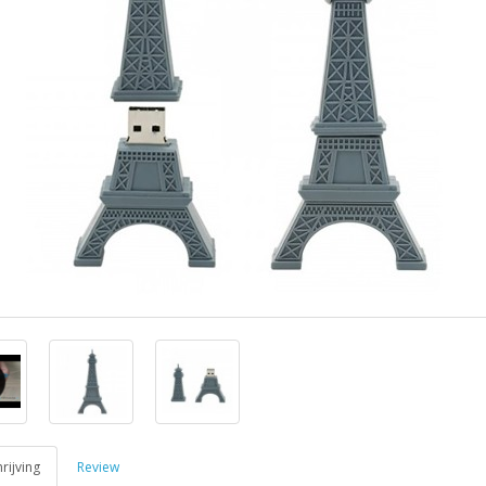
ijving
Review