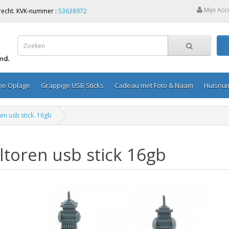
Mijn Acc
Utrecht. KVK-nummer :
53638972
ine Oplage
Grappige USB Sticks
Cadeau met Foto & Naam
Huisnu
ren usb stick. 16gb
eltoren usb stick 16gb