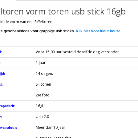
eltoren vorm toren usb stick 16gb
 in de vorm van een Eiffeltoren.
uxe geschenkdoos voor grappige usb sticks.
Klik hier voor kleur keuze.
Voor 15:00 uur besteld dezelfde dag verzonden.
d:
1 jaar.
:
14 dagen.
jd:
Siliconen
l:
Zie foto
16gb
apaciteit:
Usb 2.0
e:
Meer dan 10 jaar
evensduur: