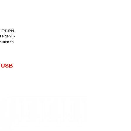
n met nee.
 eigenlijk
liteit en
 USB