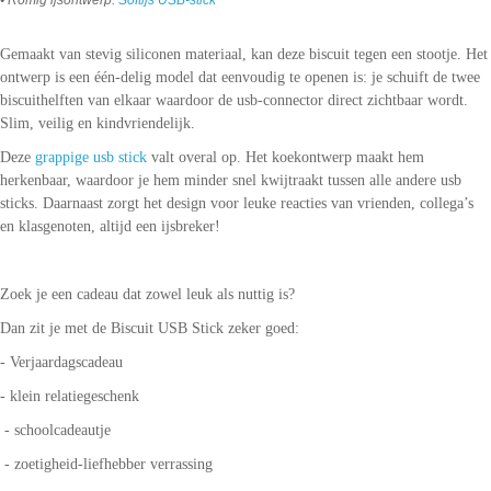
• Romig ijsontwerp:
Softijs USB-stick
Gemaakt van stevig siliconen materiaal, kan deze biscuit tegen een stootje. Het
ontwerp is een één-delig model dat eenvoudig te openen is: je schuift de twee
biscuithelften van elkaar waardoor de usb-connector direct zichtbaar wordt.
Slim, veilig en kindvriendelijk.
Deze
grappige usb stick
valt overal op. Het koekontwerp maakt hem
herkenbaar, waardoor je hem minder snel kwijtraakt tussen alle andere usb
sticks. Daarnaast zorgt het design voor leuke reacties van vrienden, collega’s
en klasgenoten, altijd een ijsbreker!
Zoek je een cadeau dat zowel leuk als nuttig is?
Dan zit je met de Biscuit USB Stick zeker goed:
- Verjaardagscadeau
- klein relatiegeschenk
- schoolcadeautje
- zoetigheid-liefhebber verrassing