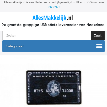
Allesmakkelijk.nl is een Nederlands bedrijf gevestigd in Utrecht. KVK-nummer:
53638972
Categorieën