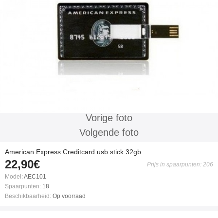
Vorige foto
Volgende foto
American Express Creditcard usb stick 32gb
22,90€
Prijs in spaarpunten: 206
Model:
AEC101
Spaarpunten:
18
Beschikbaarheid:
Op voorraad