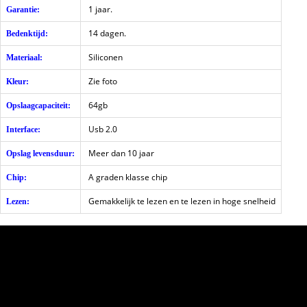
1 jaar.
Garantie:
14 dagen.
Bedenktijd:
Siliconen
Materiaal:
Zie foto
Kleur:
64gb
Opslaagcapaciteit:
Usb 2.0
Interface:
Meer dan 10 jaar
Opslag levensduur:
A graden klasse chip
Chip:
Gemakkelijk te lezen en te lezen in hoge snelheid
Lezen: