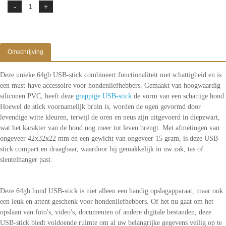
Omschrijving
Deze unieke 64gb USB-stick combineert functionaliteit met schattigheid en is
een must-have accessoire voor hondenliefhebbers. Gemaakt van hoogwaardig
siliconen PVC, heeft deze
grappige USB-stick
de vorm van een schattige hond.
Hoewel de stick voornamelijk bruin is, worden de ogen gevormd door
levendige witte kleuren, terwijl de oren en neus zijn uitgevoerd in diepzwart,
wat het karakter van de hond nog meer tot leven brengt. Met afmetingen van
ongeveer 42x32x22 mm en een gewicht van ongeveer 15 gram, is deze USB-
stick compact en draagbaar, waardoor hij gemakkelijk in uw zak, tas of
sleutelhanger past.
Deze 64gb hond USB-stick is niet alleen een handig opslagapparaat, maar ook
een leuk en attent geschenk voor hondenliefhebbers. Of het nu gaat om het
opslaan van foto's, video's, documenten of andere digitale bestanden, deze
USB-stick biedt voldoende ruimte om al uw belangrijke gegevens veilig op te