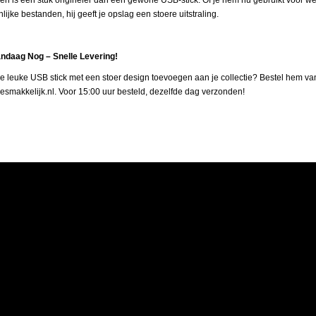
 en is een stuk origineler dan een gewone USB-stick. Of je hem nu gebruikt voor we
lijke bestanden, hij geeft je opslag een stoere uitstraling.
andaag Nog – Snelle Levering!
ze leuke USB stick met een stoer design toevoegen aan je collectie? Bestel hem v
llesmakkelijk.nl. Voor 15:00 uur besteld, dezelfde dag verzonden!