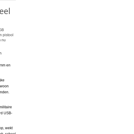
eel
6GB
n pistool
m nu
n
n
10mm en
jke
gewoon
inden.
ilitaire
ard USB-
op, wekt