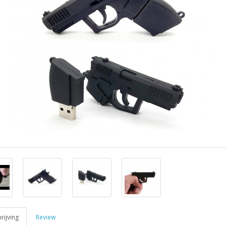
ijving
Review