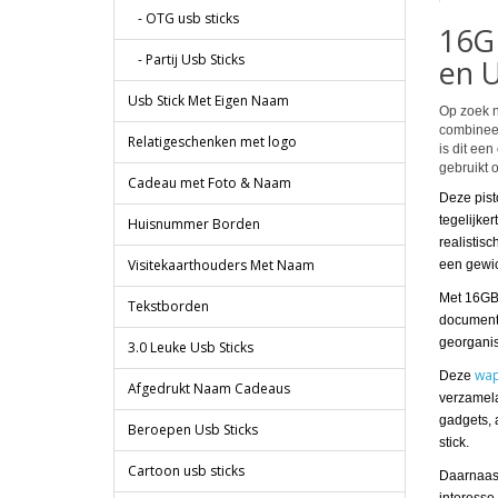
- OTG usb sticks
16GB
- Partij Usb Sticks
en 
Usb Stick Met Eigen Naam
Op zoek 
combineer
Relatigeschenken met logo
is dit ee
gebruikt 
Cadeau met Foto & Naam
Deze pist
tegelijker
Huisnummer Borden
realistis
Visitekaarthouders Met Naam
een gewich
Met 16GB 
Tekstborden
documente
georganise
3.0 Leuke Usb Sticks
wap
Deze
Afgedrukt Naam Cadeaus
verzamela
gadgets, 
Beroepen Usb Sticks
stick.
Cartoon usb sticks
Daarnaast 