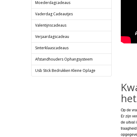
Moederdagcadeaus
Vaderdag Cadeautjes
Valentijnscadeaus
Verjaardagscadeau
Sinterklaascadeaus
Afstandhouders Ophangsysteem
Usb Stick Bedrukken Kleine Oplage
Kwa
het
Op de vra
Er zijn v
de uitval
traagheid
opgegeven