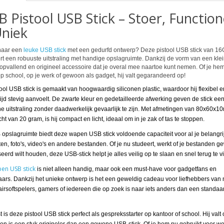
 Pistool USB Stick – Stoer, Function
Uniek
naar een
leuke USB stick
met een gedurfd ontwerp? Deze pistool USB stick van 1
t een robuuste uitstraling met handige opslagruimte. Dankzij de vorm van een klei
n opvallend en origineel accessoire dat je overal mee naartoe kunt nemen. Of je he
op school, op je werk of gewoon als gadget, hij valt gegarandeerd op!
ool USB stick is gemaakt van hoogwaardig siliconen plastic, waardoor hij flexibel e
tijd stevig aanvoelt. De zwarte kleur en gedetailleerde afwerking geven de stick ee
che uitstraling zonder daadwerkelijk gevaarlijk te zijn. Met afmetingen van 80x60x
t van 20 gram, is hij compact en licht, ideaal om in je zak of tas te stoppen.
opslagruimte biedt deze wapen USB stick voldoende capaciteit voor al je belangri
n, foto's, video's en andere bestanden. Of je nu studeert, werkt of je bestanden 
erd wilt houden, deze USB-stick helpt je alles veilig op te slaan en snel terug te v
en USB stick
is niet alleen handig, maar ook een must-have voor gadgetfans en
ars. Dankzij het unieke ontwerp is het een geweldig cadeau voor liefhebbers van m
airsoftspelers, gamers of iedereen die op zoek is naar iets anders dan een standa
is deze pistool USB stick perfect als gespreksstarter op kantoor of school. Hij valt 