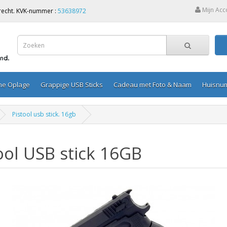
Mijn Acc
Utrecht. KVK-nummer :
53638972
ine Oplage
Grappige USB Sticks
Cadeau met Foto & Naam
Huisnu
Pistool usb stick. 16gb
ool USB stick 16GB