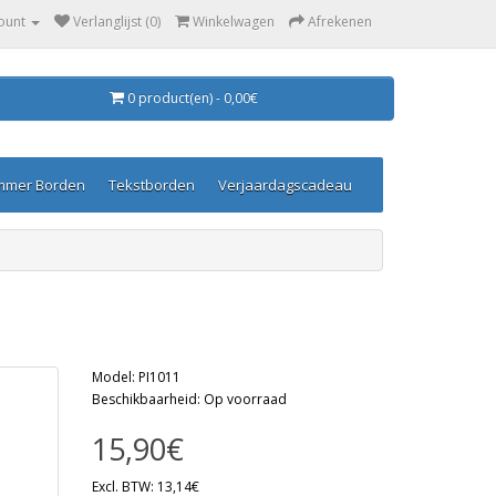
ount
Verlanglijst (0)
Winkelwagen
Afrekenen
0 product(en) - 0,00€
mmer Borden
Tekstborden
Verjaardagscadeau
Model: PI1011
Beschikbaarheid: Op voorraad
15,90€
Excl. BTW: 13,14€