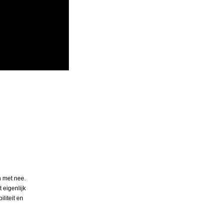
n met nee.
 eigenlijk
liteit en