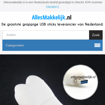
Allesmakkelijk.nl is een Nederlands bedrijf gevestigd in Utrecht. KVK-nummer:
53638972
Categorieën