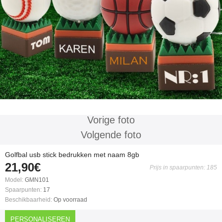
Vorige foto
Volgende foto
Golfbal usb stick bedrukken met naam 8gb
21,90€
Prijs in spaarpunten: 185
Model:
GMN101
Spaarpunten:
17
Beschikbaarheid:
Op voorraad
PERSONALISEREN