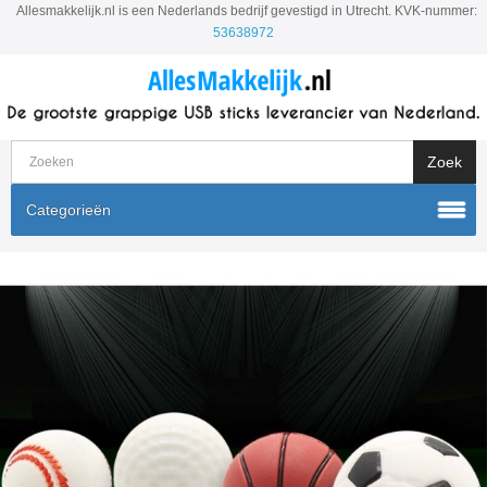
Allesmakkelijk.nl is een Nederlands bedrijf gevestigd in Utrecht. KVK-nummer:
53638972
Categorieën