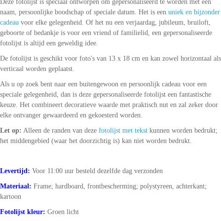
Deze fotolijst is speciaal ontworpen om gepersonaliseerd te worden met een
naam, persoonlijke boodschap of speciale datum. Het is een
uniek en bijzonder
cadeau
voor elke gelegenheid. Of het nu een verjaardag, jubileum, bruiloft,
geboorte of bedankje is voor een vriend of familielid, een gepersonaliseerde
fotolijst is altijd een geweldig idee.
De fotolijst is geschikt voor foto's van 13 x 18 cm en kan zowel horizontaal als
verticaal worden geplaatst.
Als u op zoek bent naar een buitengewoon en persoonlijk cadeau voor een
speciale gelegenheid, dan is deze gepersonaliseerde fotolijst een fantastische
keuze. Het combineert decoratieve waarde met praktisch nut en zal zeker door
elke ontvanger gewaardeerd en gekoesterd worden.
Let op:
Alleen de randen van deze
fotolijst met tekst
kunnen worden bedrukt;
het middengebied (waar het doorzichtig is) kan niet worden bedrukt.
Levertijd:
Voor 11:00 uur besteld dezelfde dag verzonden
Materiaal:
Frame; hardboard, frontbescherming; polystyreen, achterkant;
kartoon
Fotolijst kleur:
Groen licht