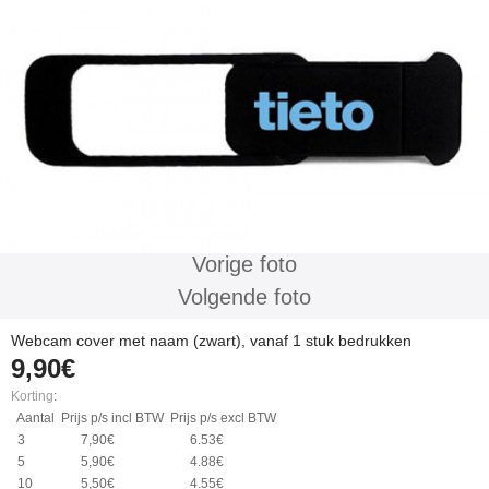
Vorige foto
Volgende foto
Webcam cover met naam (zwart), vanaf 1 stuk bedrukken
9,90€
Korting
:
Aantal
Prijs p/s incl BTW
Prijs p/s excl BTW
3
7,90€
6.53€
5
5,90€
4.88€
10
5,50€
4.55€