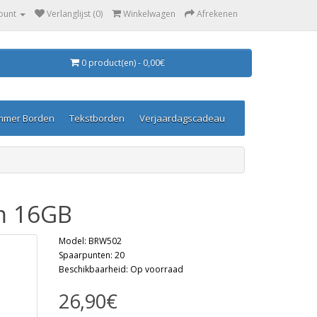
ount
Verlanglijst (0)
Winkelwagen
Afrekenen
0 product(en) - 0,00€
mmer Borden
Tekstborden
Verjaardagscadeau
m 16GB
Model: BRW502
Spaarpunten: 20
Beschikbaarheid: Op voorraad
26,90€