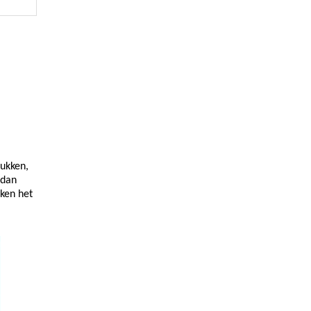
rukken,
 dan
kken het