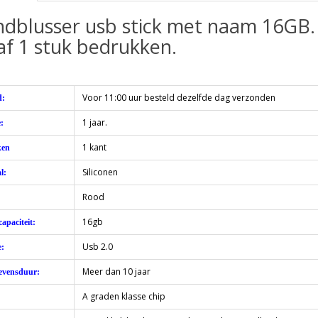
ndblusser usb stick met naam 16GB.
f 1 stuk bedrukken.
Voor 11:00 uur besteld dezelfde dag verzonden
d:
1 jaar.
:
1 kant
ken
Siliconen
l:
Rood
16gb
apaciteit:
Usb 2.0
e:
Meer dan 10 jaar
evensduur:
A graden klasse chip