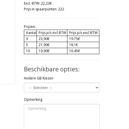
Excl. BTW: 22,23€
Prijs in spaarpunten: 222
Prijzen:
Aantal
Prijs p/s incl BTW
Prijs p/s excl BTW
3
23,90€
19.75€
5
21,90€
18.1€
10
19,90€
16.45€
Beschikbare opties:
Andere GB Kiezen
Opmerking