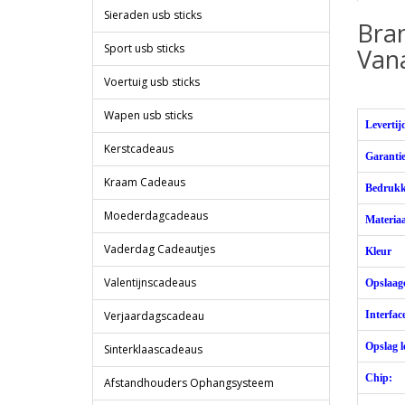
Sieraden usb sticks
Bra
Sport usb sticks
Vana
Voertuig usb sticks
Wapen usb sticks
Levertij
Kerstcadeaus
Garantie
Kraam Cadeaus
Bedruk
Moederdagcadeaus
Materiaa
Vaderdag Cadeautjes
Kleur
Valentijnscadeaus
Opslaagc
Verjaardagscadeau
Interfac
Opslag l
Sinterklaascadeaus
Chip:
Afstandhouders Ophangsysteem