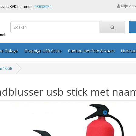
Mijn Acc
Utrecht. KVK-nummer :
53638972
ine Oplage
Grappige USB Sticks
Cadeau met Foto & Naam
Huisnu
am 16GB
ndblusser usb stick met naa