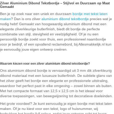
Zilver Aluminium Dibond Tekstbordje – Stijlvol en Duurzaam op Maat
Gemaakt
Ben je op zoek naar een uniek en duurzaam
bordje met tekst laten
maken
? Dan is ons zilver
aluminium dibond tekstbordje
precies wat je
nodig hebt! Gemaakt van hoogwaardig aluminium dibond met een
elegante zilverkleurige butlerfinish, biedt dit bordje de perfecte
combinatie van stijl, stevigheid en veelzijdigheid. Of je nu een
persoonlijk bordje zoekt voor thuis, een professioneel naambordje
voor je bedrijf, of een opvallend reclamebord, bij Allesmakkelijk.nl kun
je eenvoudig jouw eigen ontwerp creëren.
Waarom kiezen voor een zilver aluminium dibond tekstbordje?
Ons aluminium dibond bordje is vervaardigd uit 3 mm dik zilverkleurig
dibond materiaal met een luxueuze butlerfinish. De subtiele glans van
het zilver geeft het bordje een elegante en professionele uitstraling,
waardoor het perfect past in elke omgeving – zowel binnen als buiten.
Met het compacte formaat van 12,5 x 12,5 cm is het ideaal voor
diverse toepassingen, van bewegwijzering tot decoratieve doeleinden.
Het grote voordeel? Je kunt eenvoudig je eigen bordje met tekst laten
maken. Of je nu kiest voor een tekst, logo of huisnummer, wij
bedrukken het bordje full colour, zodat jouw ontwerp echt tot leven