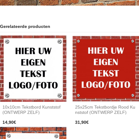
Gerelateerde producten
10x10cm Tekstbord Kunststof
25x25cm Tekstbordje Rood Ku
(ONTWERP ZELF)
nststof (ONTWERP ZELF)
14,90€
31,90€