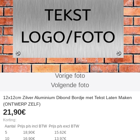
Vorige foto
Volgende foto
12x12cm Zilver Aluminium Dibond Bordje met Tekst Laten Maken
(ONTWERP ZELF)
21,90€
Korting
:
Aantal
Prijs p/s incl BTW
Prijs p/s excl BTW
5
18,90€
15.62€
10
16,90€
13.97€