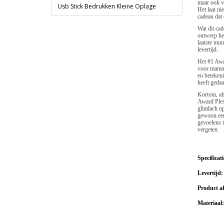
maar ook v
Usb Stick Bedrukken Kleine Oplage
Het laat ni
cadeau dat 
Wat dit cad
ontwerp heb
laatste mom
levertijd.
Het #1 Awar
voor mama. 
en betekeni
heeft gedaa
Kortom, als
Award Plexi
glimlach op
gewoon een 
gevoelens 
vergeten.
Specificati
Levertijd
Product a
Materiaal