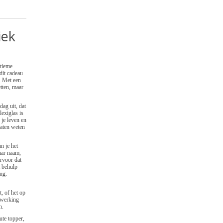
iek
ltieme
dit cadeau
. Met een
tten, maar
ag uit, dat
exiglas is
je leven en
laten weten
n je het
aar naam,
ervoor dat
t behulp
ng.
, of het op
fwerking
n.
ute topper,