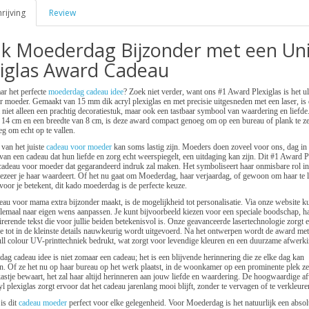
ijving
Review
k Moederdag Bijzonder met een Un
xiglas Award Cadeau
ar het perfecte
moederdag cadeau idee
? Zoek niet verder, want ons #1 Award Plexiglas is het u
 moeder. Gemaakt van 15 mm dik acryl plexiglas en met precisie uitgesneden met een laser, is 
iet alleen een prachtig decoratiestuk, maar ook een tastbaar symbool van waardering en liefde
 14 cm en een breedte van 8 cm, is deze award compact genoeg om op een bureau of plank te ze
g om echt op te vallen.
van het juiste
cadeau voor moeder
kan soms lastig zijn. Moeders doen zoveel voor ons, dag in d
van een cadeau dat hun liefde en zorg echt weerspiegelt, een uitdaging kan zijn. Dit #1 Award Pl
cadeau voor moeder dat gegarandeerd indruk zal maken. Het symboliseert haar onmisbare rol in 
oezeer je haar waardeert. Of het nu gaat om Moederdag, haar verjaardag, of gewoon om haar te 
voor je betekent, dit kado moederdag is de perfecte keuze.
eau voor mama extra bijzonder maakt, is de mogelijkheid tot personalisatie. Via onze website ku
lemaal naar eigen wens aanpassen. Je kunt bijvoorbeeld kiezen voor een speciale boodschap, h
irerende tekst die voor jullie beiden betekenisvol is. Onze geavanceerde lasertechnologie zorgt 
e tot in de kleinste details nauwkeurig wordt uitgevoerd. Na het ontwerpen wordt de award me
ll colour UV-printtechniek bedrukt, wat zorgt voor levendige kleuren en een duurzame afwerki
ag cadeau idee is niet zomaar een cadeau; het is een blijvende herinnering die ze elke dag kan
 Of ze het nu op haar bureau op het werk plaatst, in de woonkamer op een prominente plek zet
astje bewaart, het zal haar altijd herinneren aan jouw liefde en waardering. De hoogwaardige a
yl plexiglas zorgt ervoor dat het cadeau jarenlang mooi blijft, zonder te vervagen of te verkleure
is dit
cadeau moeder
perfect voor elke gelegenheid. Voor Moederdag is het natuurlijk een absol