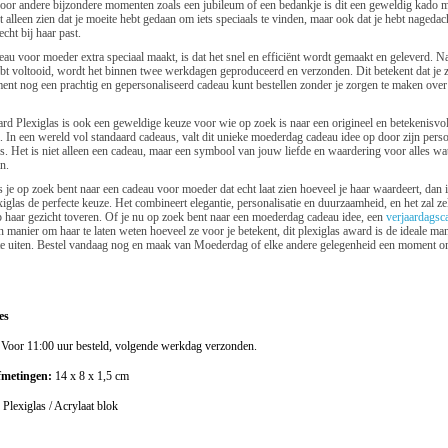
oor andere bijzondere momenten zoals een jubileum of een bedankje is dit een geweldig kado 
et alleen zien dat je moeite hebt gedaan om iets speciaals te vinden, maar ook dat je hebt nagedac
echt bij haar past.
eau voor moeder extra speciaal maakt, is dat het snel en efficiënt wordt gemaakt en geleverd. N
t voltooid, wordt het binnen twee werkdagen geproduceerd en verzonden. Dit betekent dat je z
ent nog een prachtig en gepersonaliseerd cadeau kunt bestellen zonder je zorgen te maken over
d Plexiglas is ook een geweldige keuze voor wie op zoek is naar een origineel en betekenisvo
In een wereld vol standaard cadeaus, valt dit unieke moederdag cadeau idee op door zijn perso
s. Het is niet alleen een cadeau, maar een symbool van jouw liefde en waardering voor alles wat
n.
 je op zoek bent naar een cadeau voor moeder dat echt laat zien hoeveel je haar waardeert, dan i
glas de perfecte keuze. Het combineert elegantie, personalisatie en duurzaamheid, en het zal ze
 haar gezicht toveren. Of je nu op zoek bent naar een moederdag cadeau idee, een
verjaardags
manier om haar te laten weten hoeveel ze voor je betekent, dit plexiglas award is de ideale man
te uiten. Bestel vandaag nog en maak van Moederdag of elke andere gelegenheid een moment om
es
:
Voor 11:00 uur besteld, volgende werkdag verzonden.
fmetingen:
14 x 8 x 1,5 cm
:
Plexiglas / Acrylaat blok