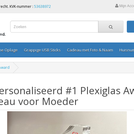
Mijn Acc
Utrecht. KVK-nummer :
53638972
ine Oplage
Grappige USB Sticks
Cadeau met Foto & Naam
Huisnu
Award
rsonaliseerd #1 Plexiglas A
eau voor Moeder