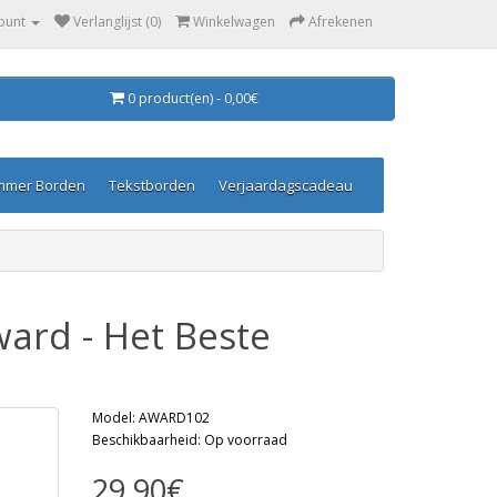
ount
Verlanglijst (0)
Winkelwagen
Afrekenen
0 product(en) - 0,00€
mmer Borden
Tekstborden
Verjaardagscadeau
ward - Het Beste
Model: AWARD102
Beschikbaarheid: Op voorraad
29,90€