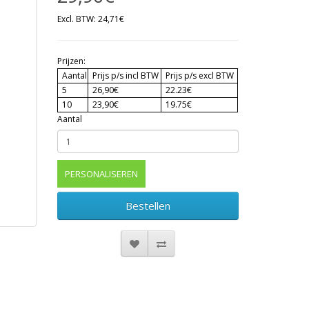
Excl. BTW: 24,71€
Prijzen:
Aantal
Prijs p/s incl BTW
Prijs p/s excl BTW
5
26,90€
22.23€
10
23,90€
19.75€
Aantal
PERSONALISEREN
Bestellen