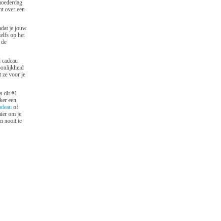
moederdag.
ht over een
adat je jouw
elfs op het
 de
l cadeau
onlijkheid
 ze voor je
s dit #1
ker een
cadeau
of
ier om je
 nooit te