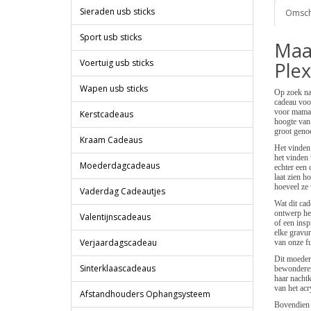
Sieraden usb sticks
Omschr
Sport usb sticks
Maa
Voertuig usb sticks
Ple
Wapen usb sticks
Op zoek na
cadeau voor
voor mama n
Kerstcadeaus
hoogte van
groot genoe
Kraam Cadeaus
Het vinden 
het vinden 
Moederdagcadeaus
echter een 
laat zien h
hoeveel ze 
Vaderdag Cadeautjes
Wat dit cad
ontwerp he
Valentijnscadeaus
of een insp
elke gravur
Verjaardagscadeau
van onze fu
Dit moederd
Sinterklaascadeaus
bewonderen.
haar nachtk
van het acr
Afstandhouders Ophangsysteem
Bovendien 