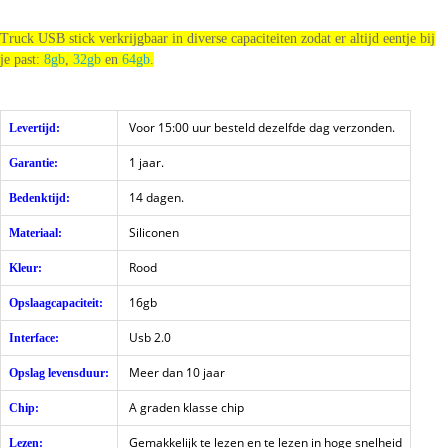
Truck USB stick verkrijgbaar in diverse capaciteiten zodat er altijd eentje bij
je past:
8gb
,
32gb
en
64gb
.
Voor 15:00 uur besteld dezelfde dag verzonden.
Levertijd:
1 jaar.
Garantie:
14 dagen.
Bedenktijd:
Siliconen
Materiaal:
Rood
Kleur:
16gb
Opslaagcapaciteit:
Usb 2.0
Interface:
Meer dan 10 jaar
Opslag levensduur:
A graden klasse chip
Chip:
Gemakkelijk te lezen en te lezen in hoge snelheid
Lezen: