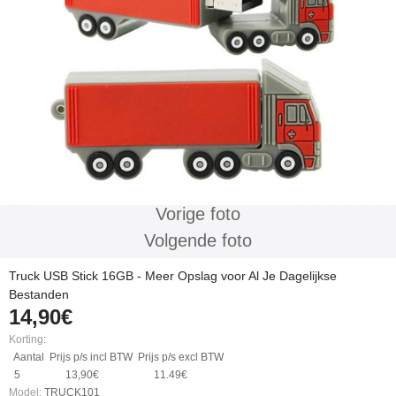
Vorige foto
Volgende foto
Truck USB Stick 16GB - Meer Opslag voor Al Je Dagelijkse
Bestanden
14,90€
Korting
:
Aantal
Prijs p/s incl BTW
Prijs p/s excl BTW
5
13,90€
11.49€
Model:
TRUCK101