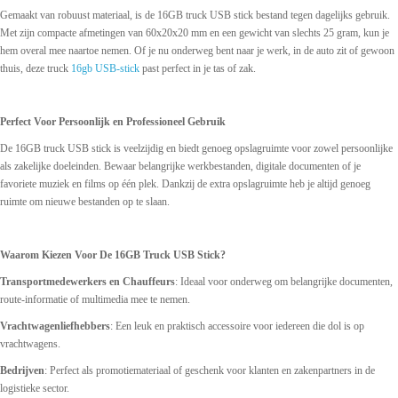
Gemaakt van robuust materiaal, is de 16GB truck USB stick bestand tegen dagelijks gebruik.
Met zijn compacte afmetingen van 60x20x20 mm en een gewicht van slechts 25 gram, kun je
hem overal mee naartoe nemen. Of je nu onderweg bent naar je werk, in de auto zit of gewoon
thuis, deze truck
16gb USB-stick
past perfect in je tas of zak.
Perfect Voor Persoonlijk en Professioneel Gebruik
De 16GB truck USB stick is veelzijdig en biedt genoeg opslagruimte voor zowel persoonlijke
als zakelijke doeleinden. Bewaar belangrijke werkbestanden, digitale documenten of je
favoriete muziek en films op één plek. Dankzij de extra opslagruimte heb je altijd genoeg
ruimte om nieuwe bestanden op te slaan.
Waarom Kiezen Voor De 16GB Truck USB Stick?
Transportmedewerkers en Chauffeurs
: Ideaal voor onderweg om belangrijke documenten,
route-informatie of multimedia mee te nemen.
Vrachtwagenliefhebbers
: Een leuk en praktisch accessoire voor iedereen die dol is op
vrachtwagens.
Bedrijven
: Perfect als promotiemateriaal of geschenk voor klanten en zakenpartners in de
logistieke sector.