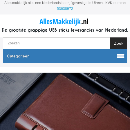
Allesmakkelijk.nl is een Nederlands bedrijf gevestigd in Utrecht. KVK-nummer:
53638972
Categorieën