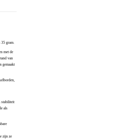
n 35 gram.
en met de
stand van
jn gemaakt
kelborden,
tabiliteit
e als
nbare
e zijn ze