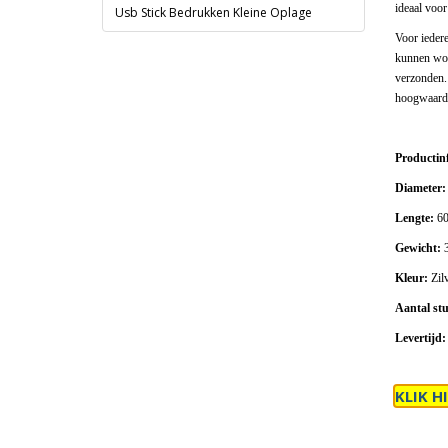
ideaal voor
Usb Stick Bedrukken Kleine Oplage
Voor iedere
kunnen word
verzonden.
hoogwaardi
Productin
Diameter:
Lengte:
6
Gewicht:
3
Kleur:
Zil
Aantal st
Levertijd:
KLIK H