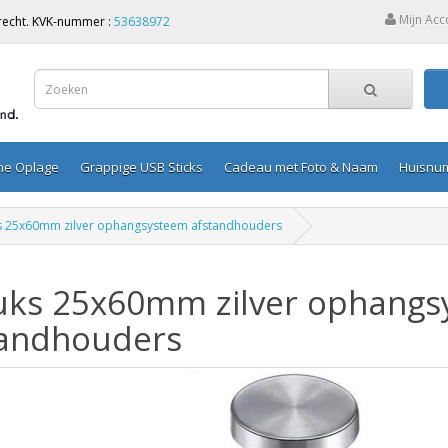
Mijn Acc
Utrecht. KVK-nummer :
53638972
ine Oplage
Grappige USB Sticks
Cadeau met Foto & Naam
Huisnu
ks 25x60mm zilver ophangsysteem afstandhouders
tuks 25x60mm zilver ophang
tandhouders