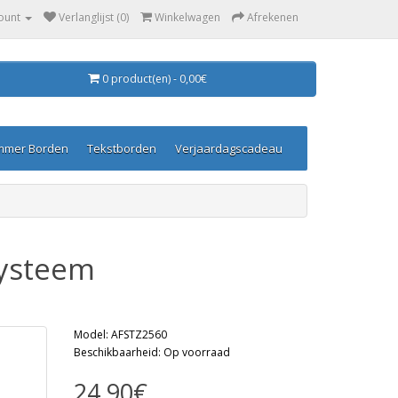
ount
Verlanglijst (0)
Winkelwagen
Afrekenen
0 product(en) - 0,00€
mmer Borden
Tekstborden
Verjaardagscadeau
systeem
Model: AFSTZ2560
Beschikbaarheid: Op voorraad
24,90€