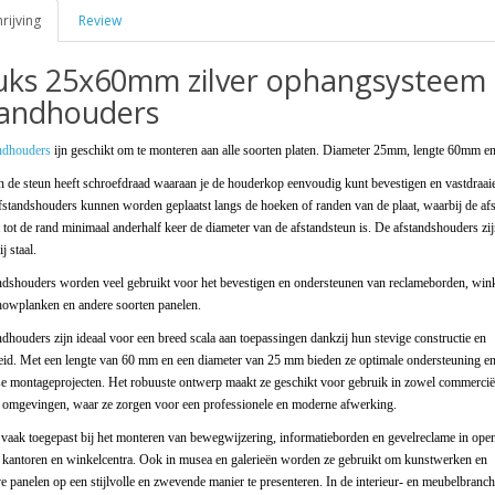
ijving
Review
tuks 25x60mm zilver ophangsysteem
tandhouders
andhouders
ijn geschikt om te monteren aan alle soorten platen. Diameter 25mm, lengte 60mm e
n de steun heeft schroefdraad waaraan je de houderkop eenvoudig kunt bevestigen en vastdraai
fstandshouders kunnen worden geplaatst langs de hoeken of randen van de plaat, waarbij de af
 tot de rand minimaal anderhalf keer de diameter van de afstandsteun is. De afstandshouders zi
j staal.
ndshouders worden veel gebruikt voor het bevestigen en ondersteunen van reclameborden, win
showplanken en andere soorten panelen.
dhouders zijn ideaal voor een breed scala aan toepassingen dankzij hun stevige constructie en
eid. Met een lengte van 60 mm en een diameter van 25 mm bieden ze optimale ondersteuning en s
se montageprojecten. Het robuuste ontwerp maakt ze geschikt voor gebruik in zowel commerciël
re omgevingen, waar ze zorgen voor een professionele en moderne afwerking.
vaak toegepast bij het monteren van bewegwijzering, informatieborden en gevelreclame in ope
kantoren en winkelcentra. Ook in musea en galerieën worden ze gebruikt om kunstwerken en
e panelen op een stijlvolle en zwevende manier te presenteren. In de interieur- en meubelbranch