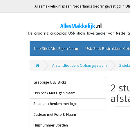
Allesmakkelijk.nl is een Nederlands bedrijf gevestigd in 
Usb Stick Met Eigen Naam
Usb Stick Bedrukken Kle
Afstandhouders Ophangsysteem
2 stu
Grappige USB Sticks
2 s
Usb Stick Met Eigen Naam
afs
Relatigeschenken met logo
Cadeau met Foto & Naam
Huisnummer Borden