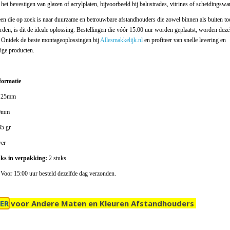
 het bevestigen van glazen of acrylplaten, bijvoorbeeld bij balustrades, vitrines of scheidingsw
en die op zoek is naar duurzame en betrouwbare afstandhouders die zowel binnen als buiten to
en, is dit de ideale oplossing. Bestellingen die vóór 15:00 uur worden geplaatst, worden deze
 Ontdek de beste montageoplossingen bij
Allesmakkelijk.nl
en profiteer van snelle levering en
ge producten.
formatie
25mm
0mm
5 gr
ver
uks in verpakking:
2 stuks
Voor 15:00 uur besteld dezelfde dag verzonden.
IER
voor Andere Maten en Kleuren Afstandhouders