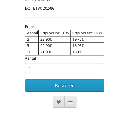
Excl. BTW: 20,58€
Prijzen:
Aantal
Prijs p/s incl BTW
Prijs p/s excl BTW
2
23,90€
19.75€
5
22,90€
18.93€
10
21,90€
18.1€
Aantal
Bestellen