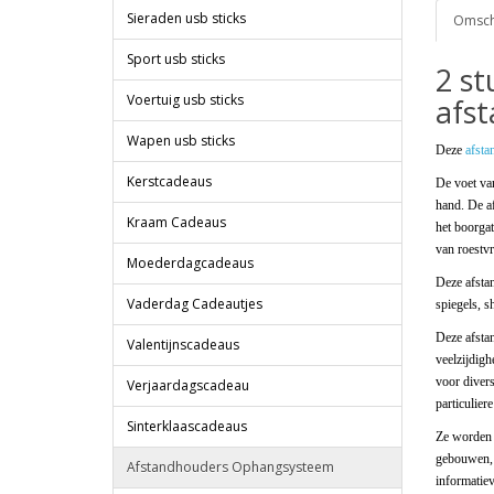
Sieraden usb sticks
Omschr
Sport usb sticks
2 s
Voertuig usb sticks
afs
Wapen usb sticks
Deze
afst
Kerstcadeaus
De voet va
hand. De a
Kraam Cadeaus
het boorgat
van roestvri
Moederdagcadeaus
Deze afsta
Vaderdag Cadeautjes
spiegels, 
Deze afstan
Valentijnscadeaus
veelzijdigh
voor diver
Verjaardagscadeau
particulie
Sinterklaascadeaus
Ze worden 
gebouwen, 
Afstandhouders Ophangsysteem
informatiev