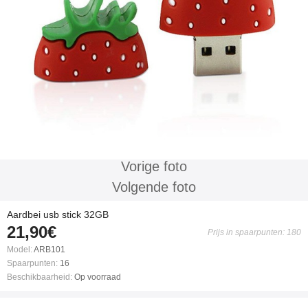
Vorige foto
Volgende foto
Aardbei usb stick 32GB
21,90€
Prijs in spaarpunten: 180
Model:
ARB101
Spaarpunten:
16
Beschikbaarheid:
Op voorraad