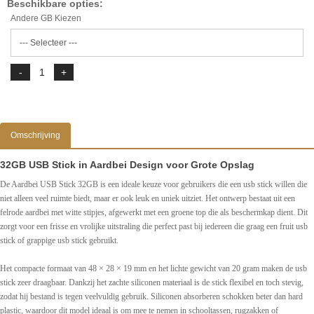
Beschikbare opties:
Andere GB Kiezen
Omschrijving
32GB USB Stick in Aardbei Design voor Grote Opslag
De Aardbei USB Stick 32GB is een ideale keuze voor gebruikers die een usb stick willen die
niet alleen veel ruimte biedt, maar er ook leuk en uniek uitziet. Het ontwerp bestaat uit een
felrode aardbei met witte stipjes, afgewerkt met een groene top die als beschermkap dient. Dit
zorgt voor een frisse en vrolijke uitstraling die perfect past bij iedereen die graag een fruit usb
stick of grappige usb stick gebruikt.
Het compacte formaat van 48 × 28 × 19 mm en het lichte gewicht van 20 gram maken de usb
stick zeer draagbaar. Dankzij het zachte siliconen materiaal is de stick flexibel en toch stevig,
zodat hij bestand is tegen veelvuldig gebruik. Siliconen absorberen schokken beter dan hard
plastic, waardoor dit model ideaal is om mee te nemen in schooltassen, rugzakken of