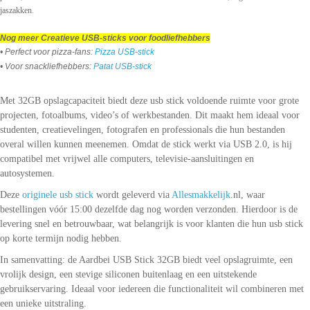
jaszakken.
Nog meer Creatieve USB-sticks voor foodliefhebbers
• Perfect voor pizza-fans:
Pizza USB-stick
• Voor snackliefhebbers:
Patat USB-stick
Met 32GB opslagcapaciteit biedt deze usb stick voldoende ruimte voor grote
projecten, fotoalbums, video’s of werkbestanden. Dit maakt hem ideaal voor
studenten, creatievelingen, fotografen en professionals die hun bestanden
overal willen kunnen meenemen. Omdat de stick werkt via USB 2.0, is hij
compatibel met vrijwel alle computers, televisie-aansluitingen en
autosystemen.
Deze
originele usb stick
wordt geleverd via
Allesmakkelijk
.nl, waar
bestellingen vóór 15:00 dezelfde dag nog worden verzonden. Hierdoor is de
levering snel en betrouwbaar, wat belangrijk is voor klanten die hun usb stick
op korte termijn nodig hebben.
In samenvatting: de Aardbei USB Stick 32GB biedt veel opslagruimte, een
vrolijk design, een stevige siliconen buitenlaag en een uitstekende
gebruikservaring. Ideaal voor iedereen die functionaliteit wil combineren met
een unieke uitstraling.