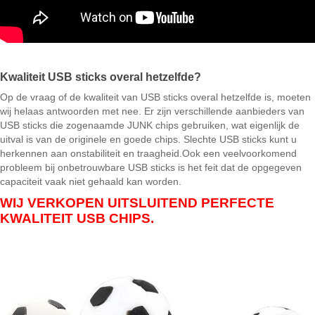
Kwaliteit USB sticks overal hetzelfde?
Op de vraag of de kwaliteit van USB sticks overal hetzelfde is, moeten
wij helaas antwoorden met nee. Er zijn verschillende aanbieders van
USB sticks die zogenaamde JUNK chips gebruiken, wat eigenlijk de
uitval is van de originele en goede chips. Slechte USB sticks kunt u
herkennen aan onstabiliteit en traagheid.Ook een veelvoorkomend
probleem bij onbetrouwbare USB sticks is het feit dat de opgegeven
capaciteit vaak niet gehaald kan worden.
WIJ VERKOPEN UITSLUITEND PERFECTE
KWALITEIT USB CHIPS.