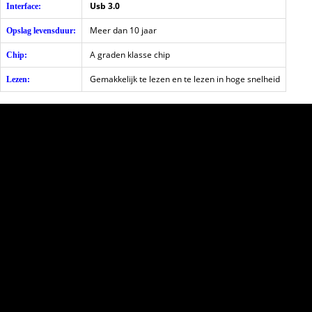
Usb 3.0
Interface:
Meer dan 10 jaar
Opslag levensduur:
A graden klasse chip
Chip:
Gemakkelijk te lezen en te lezen in hoge snelheid
Lezen: