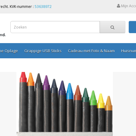
Mijn Acc
Utrecht. KVK-nummer :
53638972
ine Oplage
Grappige USB Sticks
Cadeau met Foto & Naam
Huisnu