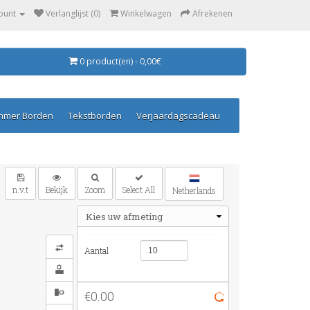
ount
Verlanglijst (0)
Winkelwagen
Afrekenen
0 product(en) - 0,00€
mmer Borden
Tekstborden
Verjaardagscadeau