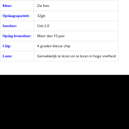
Zie foto
Kleur:
32gb
Opslaagcapaciteit:
Usb 2.0
Interface:
Meer dan 10 jaar
Opslag levensduur:
A graden klasse chip
Chip:
Gemakkelijk te lezen en te lezen in hoge snelheid
Lezen: