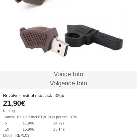
Vorige foto
Volgende foto
Revolver pistool usb stick. 32gb
21,90€
Korting
:
Aantal
Prijs p/s incl BTW
Prijs p/s excl BTW
5
17,90€
14.79€
10
15,90€
13.14€
Model:
REP103