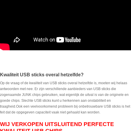
Kwaliteit USB sticks overal hetzelfde?
Op de vraag of de kwaliteit van USB sticks overal hetzelfde is, moeten wij helaas
antwoorden met nee. Er zijn verschillende aanbieders van USB sticks die
zogenaamde JUNK chips gebruiken, wat eigenlijk de uitval is van de originele en
goede chips. Slechte USB sticks kunt u herkennen aan onstabiliteit en
traagheid.Ook een veelvoorkomend probleem bij onbetrouwbare USB sticks is het
feit dat de opgegeven capaciteit vaak niet gehaald kan worden.
WIJ VERKOPEN UITSLUITEND PERFECTE
KWALITEIT USB CHIPS.