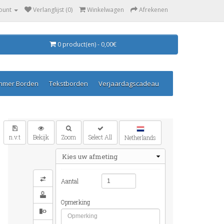
ount
Verlanglijst (0)
Winkelwagen
Afrekenen
0 product(en) - 0,00€
mmer Borden
Tekstborden
Verjaardagscadeau