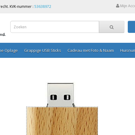
Mijn Acc
Utrecht. KVK-nummer :
53638972
ine Oplage
Grappige USB Sticks
Cadeau met Foto & Naam
Huisnu