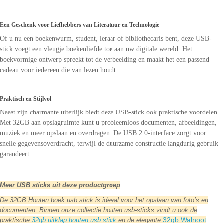
Een Geschenk voor Liefhebbers van Literatuur en Technologie
Of u nu een boekenwurm, student, leraar of bibliothecaris bent, deze USB-
stick voegt een vleugje boekenliefde toe aan uw digitale wereld. Het
boekvormige ontwerp spreekt tot de verbeelding en maakt het een passend
cadeau voor iedereen die van lezen houdt.
Praktisch en Stijlvol
Naast zijn charmante uiterlijk biedt deze USB-stick ook praktische voordelen.
Met 32GB aan opslagruimte kunt u probleemloos documenten, afbeeldingen,
muziek en meer opslaan en overdragen. De USB 2.0-interface zorgt voor
snelle gegevensoverdracht, terwijl de duurzame constructie langdurig gebruik
garandeert.
Meer USB sticks uit deze productgroep
De 32GB Houten boek usb stick is ideaal voor het opslaan van foto’s en
documenten. Binnen onze collectie houten usb-sticks vindt u ook de
32gb Walnoot
praktische
32gb uitklap houten usb stick
en de elegante