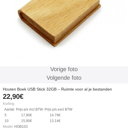
Vorige foto
Volgende foto
Houten Boek USB Stick 32GB – Ruimte voor al je bestanden
22,90€
Korting
:
Aantal
Prijs p/s incl BTW
Prijs p/s excl BTW
5
17,90€
14.79€
10
15,90€
13.14€
Model:
HOB103