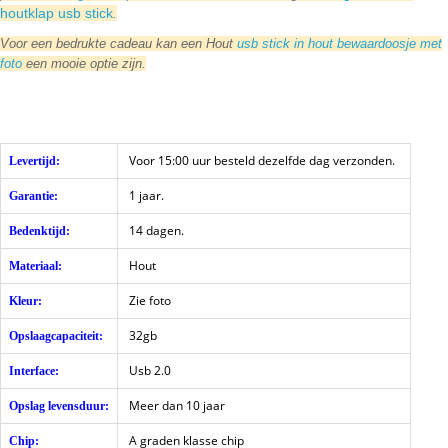
houtklap usb stick
.
Voor een bedrukte cadeau kan een Hout
usb stick in hout bewaardoosje met
foto
een mooie optie zijn.
Voor 15:00 uur besteld dezelfde dag verzonden.
Levertijd:
1 jaar.
Garantie:
14 dagen.
Bedenktijd:
Hout
Materiaal:
Zie foto
Kleur:
32gb
Opslaagcapaciteit:
Usb 2.0
Interface:
Meer dan 10 jaar
Opslag levensduur:
A graden klasse chip
Chip: