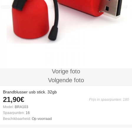
Vorige foto
Volgende foto
Brandblusser usb stick. 32gb
21,90€
Prijs in spaarpunten: 180
Model:
BRA103
Spaarpunten:
16
Beschikbaarheid:
Op voorraad