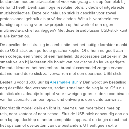
bestanden moeten uitwisselen of voor wie graag alles op één plek bij
de hand heeft. Denk aan hoge resolutie foto’s, video’s of uitgebreide
muziekcollecties. Deze originele usb stick is geschikt voor zowel
professioneel gebruik als privédoeleinden. Wilt u bijvoorbeeld een
handige oplossing voor uw projecten op het werk of een eigen
multimedia-archief aanleggen? Met deze brandblusser USB-stick kunt
u alle kanten op.
De opvallende uitstraling in combinatie met het nuttige karakter maakt
deze USB-stick een perfecte geschenkoptie. Of u hem nu geeft aan
een collega, een vriend of een familielid, dit accessoire zal zeker in de
smaak vallen bij iedereen die houdt van praktische én leuke gadgets.
De rode kleur en het herkenbare brandblussermodel zorgen ervoor
dat niemand deze stick zal verwarren met een doorsnee USB-stick.
Bestelt u vóór 15:00 uur bij
Allesmakkelijk.nl
? Dan wordt uw bestelling
nog dezelfde dag verzonden, zodat u snel aan de slag kunt. Of u nu
de stick als cadeautje koopt of voor uw eigen gebruik, deze combinatie
van functionaliteit en een opvallend ontwerp is een echte aanwinst.
Doordat dit model klein en licht is, neemt u het moeiteloos mee op
reis, naar kantoor of naar school. Sluit de USB-stick eenvoudig aan op
een laptop, desktop of ander compatibel apparaat en begin direct met
het opslaan of overzetten van uw bestanden. U heeft geen extra